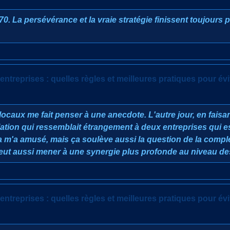
 La persévérance et la vraie stratégie finissent toujours p
entreprises : quelles règles et meilleures pratiques pour évi
 locaux me fait penser à une anecdote. L'autre jour, en fai
ellation qui ressemblait étrangement à deux entreprises qui e
a m'a amusé, mais ça soulève aussi la question de la complé
eut aussi mener à une synergie plus profonde au niveau de
entreprises : quelles règles et meilleures pratiques pour évi