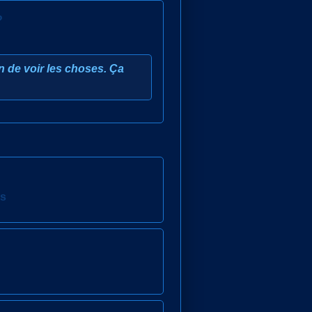
?
on de voir les choses. Ça
es