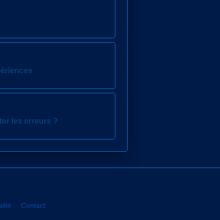
périences
ter les erreurs ?
lité
Contact