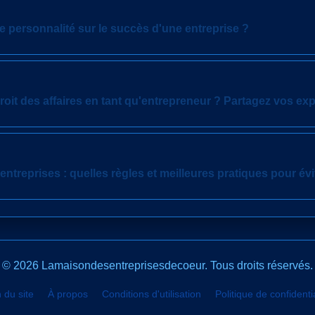
ne personnalité sur le succès d'une entreprise ?
oit des affaires en tant qu'entrepreneur ? Partagez vos ex
entreprises : quelles règles et meilleures pratiques pour évi
© 2026 Lamaisondesentreprisesdecoeur. Tous droits réservés.
 du site
À propos
Conditions d'utilisation
Politique de confidentia