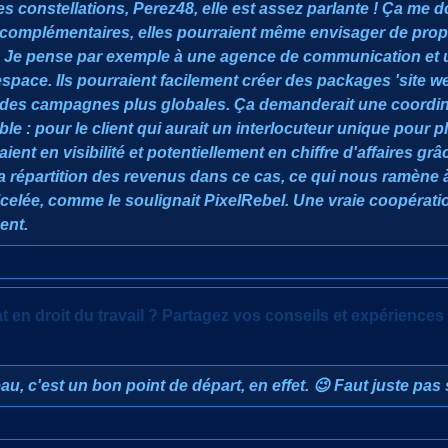
s constellations, Perez48, elle est assez parlante ! Ça me do
 complémentaires, elles pourraient même envisager de pro
. Je pense par exemple à une agence de communication et 
pace. Ils pourraient facilement créer des packages 'site we
 des campagnes plus globales. Ça demanderait une coordinat
le : pour le client qui aurait un interlocuteur unique pour 
ent en visibilité et potentiellement en chiffre d'affaires grâc
r la répartition des revenus dans ce cas, ce qui nous ramène 
ficelée, comme le soulignait PixelRebel. Une vraie coopérat
ent.
 en droit du travail ? Partagez vos conseils et expériences
au, c'est un bon point de départ, en effet. 😉 Faut juste pas s'