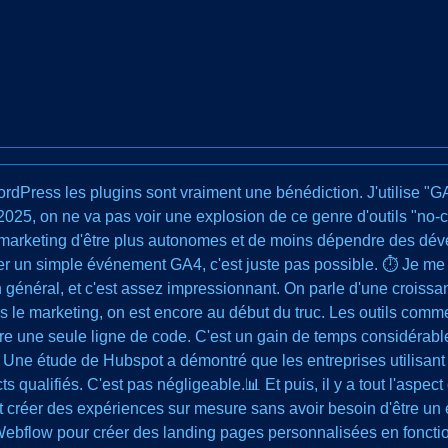
rdPress les plugins sont vraiment une bénédiction. J'utilise "GA4
2025, on ne va pas voir une explosion de ce genre d'outils "no-
 marketing d'être plus autonomes et de moins dépendre des dév
er un simple événement GA4, c'est juste pas possible. ⏱️ Je me 
n général, et c'est assez impressionnant. On parle d'une croiss
s le marketing, on est encore au début du truc. Les outils comm
ire une seule ligne de code. C'est un gain de temps considérab
. Une étude de Hubspot a démontré que les entreprises utilisan
qualifiés. C'est pas négligeable.📊 Et puis, il y a tout l'aspect
ut créer des expériences sur mesure sans avoir besoin d'être u
Webflow pour créer des landing pages personnalisées en fonction