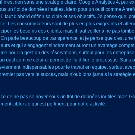
il n'est rien sans une stratégie claire. Google Analytics 4, par e
ous un flot de données inutiles. Idem pour un outil comme Ahref
l faut d'abord définir sa cible et ses objectifs. Je pense que, po
lle. Les consommateurs sont de plus en plus exigeants et atten
ciper les besoins des clients, mais il faut veiller à ne pas tombe
e. On parle beaucoup de transparence, et je pense que c'est une
rs et qui s'engagent sincèrement auront un avantage compétitif. 
me pour la gestion des réservations, surtout pour les entrepris
 un outil comme celui-ci permet de fluidifier le processus. Sans 
viennent indispensables pour le travail en équipe, surtout avec 
 premier pas vers le succès, mais n'oublions jamais la stratégie e
nce de ne pas se noyer sous un flot de données inutiles avec Goo
raiment cibler ce qui est pertinent pour notre activité.