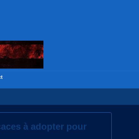
t
caces à adopter pour