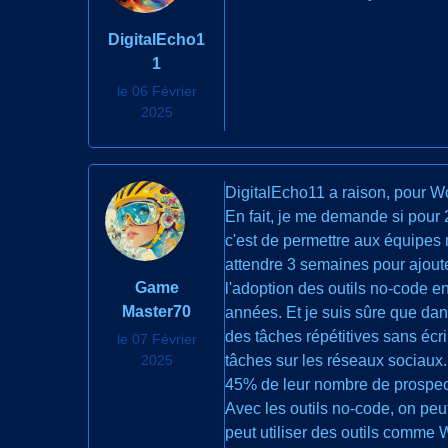
DigitalEcho1
1
le 06 Février
2025
DigitalEcho11 a raison, pour Wo
En fait, je me demande si pour 
c'est de permettre aux équipes
attendre 3 semaines pour ajout
Game
l'adoption des outils no-code e
Master70
années. Et je suis sûre que dan
des tâches répétitives sans écr
le 07 Février
2025
tâches sur les réseaux sociaux
45% de leur nombre de prospects 
Avec les outils no-code, on pe
peut utiliser des outils comme 